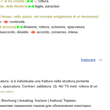
a
f
.
di
tre
costole
]
▶◀
Ⓖ
rottura
.
nda
,
della
litosfera
]
▶◀
faglia
,
paraclasi
.
l
tempo
,
nello
spazio
,
nel
normale
svolgimento
di
un
fenomeno
]
e
.
◀▶
continuità
.
di
amicizia
]
▶◀
divisione
,
rottura
,
scissione
,
spaccatura
.
isaccordo
,
dissidio
.
◀▶
accordo
,
consenso
,
intesa
.
fratturare
atura: si è individuata una frattura nella struttura portante
ne, spaccatura. Contrari: saldatura. 1b. AU TS med. rottura di un
ario italiano
Brechung | breaking, fracture | frattura) Термин,
мматике германских языков для обозначения некоторых