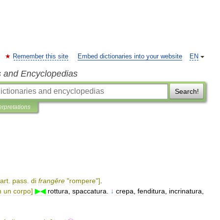
Remember this site
Embed dictionaries into your website
EN
s and Encyclopedias
Search!
erpretations
art
.
pass
.
di
frangĕre
"
rompere
"]
.
n
un
corpo
]
▶◀
rottura
,
spaccatura
.
↓
crepa
,
fenditura
,
incrinatura
,