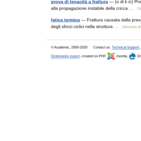
prova di tenacità a frattura
— (o di k ic) Pr
alla propagazione instabile della cricca …
Gl
fatica termica
— Frattura causata dalla prese
degli sforzi ciclici nella struttura …
Glossario di
© Academic, 2000-2026
Contact us:
Technical Support
,
Dictionaries export
, created on PHP,
Joomla,
Dr