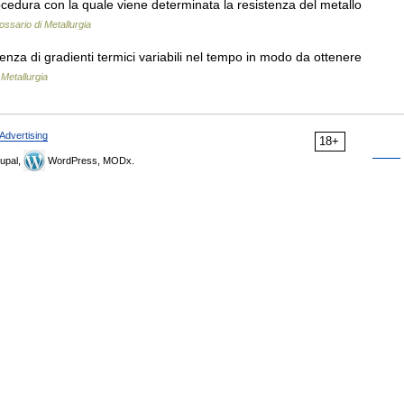
ocedura con la quale viene determinata la resistenza del metallo
ossario di Metallurgia
nza di gradienti termici variabili nel tempo in modo da ottenere
 Metallurgia
Advertising
18+
upal,
WordPress, MODx.