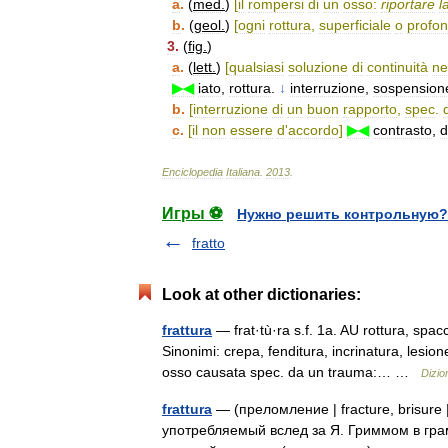
a
.
(
med
.
)
[
il
rompersi
di
un
osso:
riportare
l
b
.
(
geol
.
)
[
ogni
rottura
,
superficiale
o
profo
3
.
(
fig
.
)
a
.
(
lett
.
)
[
qualsiasi
soluzione
di
continuità
ne
▶◀
iato
,
rottura
.
↓
interruzione
,
sospension
b
.
[
interruzione
di
un
buon
rapporto
,
spec
.
c
.
[
il
non
essere
d
'
accordo
]
▶◀
contrasto
,
d
Enciclopedia
Italiana
.
2013
.
Игры ⚽
Нужно решить контрольную?
fratto
Look at other dictionaries:
frattura
— frat·tù·ra s.f. 1a. AU rottura, spacc
Sinonimi: crepa, fenditura, incrinatura, lesio
osso causata spec. da un trauma:… …
Dizion
frattura
— (преломление | fracture, brisure | 
употребляемый вслед за Я. Гриммом в гра