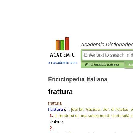
Academic Dictionarie
en-academic.com
Enciclopedia Italiana
Int
Enciclopedia Italiana
frattura
frattura
frattura
s
.
f
.
[
dal
lat
.
fractura
,
der
.
di
fractus
,
p
1
.
[
il
prodursi
di
una
soluzione
di
continuità
i
lesione
.
2
.