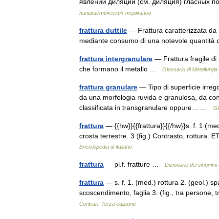
явлений диляции (см. диляция) гласных
лингвистических терминов
frattura duttile
— Frattura caratterizzata da
mediante consumo di una notevole quantità d
frattura intergranulare
— Frattura fragile di un
che formano il metallo …
Glossario di Metallurgia
frattura granulare
— Tipo di superficie irrego
da una morfologia ruvida e granulosa, da cont
classificata in transgranulare oppure… …
Gl
frattura
— {{hw}}{{frattura}}{{/hw}}s. f. 1 (me
crosta terrestre. 3 (fig.) Contrasto, rottura.
Enciclopedia di italiano
frattura
— pl.f. fratture …
Dizionario dei sinonimi 
frattura
— s. f. 1. (med.) rottura 2. (geol.) s
scoscendimento, faglia 3. (fig., tra persone, 
Contrari. Terza edizione